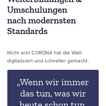
Umschulungen
nach modernsten
Standards
Nicht erst CORONA hat die Welt
digitalisiert und schneller gemacht.
„Wenn wir immer
ist.
das tun, was wir
tun
nicht mehr richtig
heute schon tun,