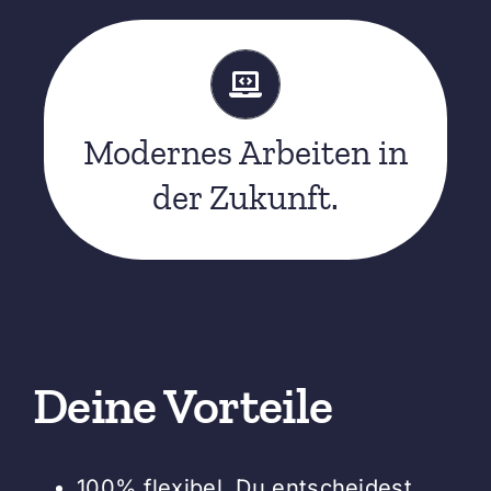
aus?
Wie sehen berufliche Chancen von morgen
Modernes Arbeiten in
Jobs. Visionen. 2030
der Zukunft.
Deine Vorteile
100% flexibel. Du entscheidest,