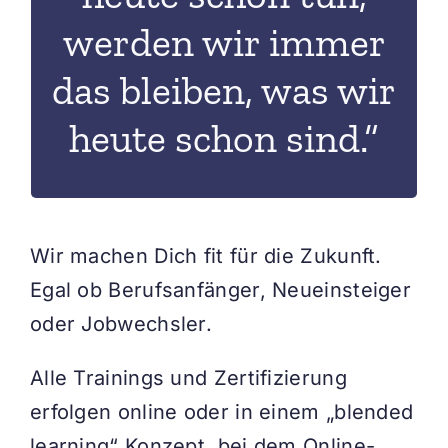
wir heute schon
werden wir immer
morgen schon
das was
das bleiben, was wir
die Zeit sich ändert,
Das bedeutet auch, wenn
heute schon sind.“
Wir machen Dich fit für die Zukunft.
Egal ob Berufsanfänger, Neueinsteiger
oder Jobwechsler.
Alle Trainings und Zertifizierung
erfolgen online oder in einem „blended
learning“ Konzept, bei dem Online-