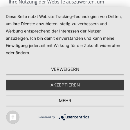
Ihre Nutzung der Website auszuwerten, um
Reports über die Websiteaktivitäten
Diese Seite nutzt Website Tracking-Technologien von Dritten,
zusammenzustellen und um weitere mit der
um ihre Dienste anzubieten, stetig zu verbessern und
Websitenutzung und der Internetnutzung
Werbung entsprechend der Interessen der Nutzer
verbundene Dienstleistungen gegenüber dem
anzuzeigen. Ich bin damit einverstanden und kann meine
Websitebetreiber zu erbringen. Die im Rahmen von
Einwilligung jederzeit mit Wirkung für die Zukunft widerrufen
Google Analytics von Ihrem Browser übermittelte
oder ändern.
IP-Adresse wird nicht mit anderen Daten von
Google zusammengeführt.
VERWEIGERN
Browser Plugin
AKZEPTIEREN
Sie können die Speicherung der Cookies durch eine
MEHR
entsprechende Einstellung Ihrer Browser-Software
verhindern; wir weisen Sie jedoch darauf hin, dass
Powered by
Sie in diesem Fall gegebenenfalls nicht sämtliche
Funktionen dieser Website vollumfänglich werden